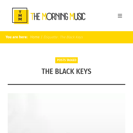
You are here:
Home
/
Étiquette :
The Black Keys
POSTS TAGGED
THE BLACK KEYS