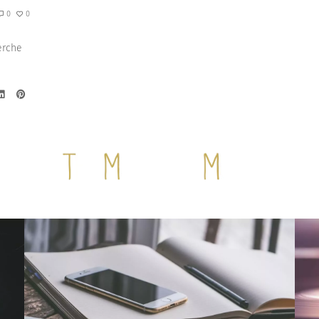
0
0
erche