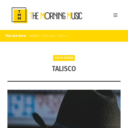
You are here:
Home
/
Étiquette :
Talisco
POSTS TAGGED
TALISCO