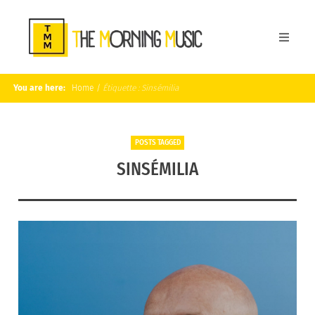
You are here:
Home
/
Étiquette :
Sinsémilia
POSTS TAGGED
SINSÉMILIA