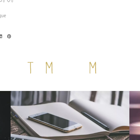
0
0
sque