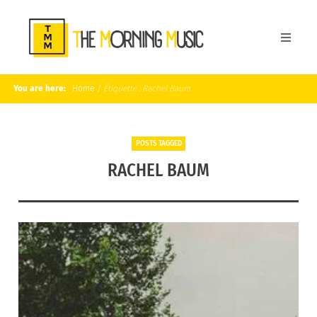
You are here:
Home
/
Étiquette :
Rachel Baum
POSTS TAGGED
RACHEL BAUM