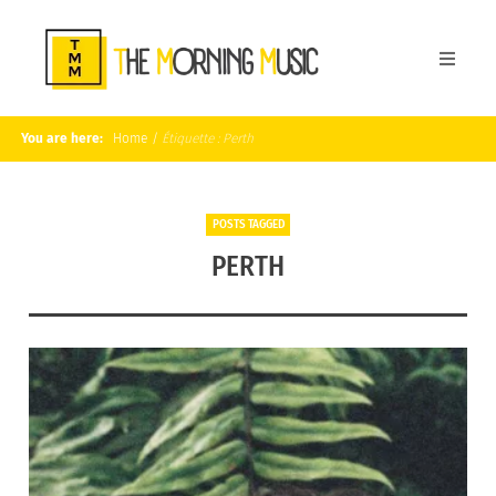
You are here:
Home
/
Étiquette :
Perth
POSTS TAGGED
PERTH