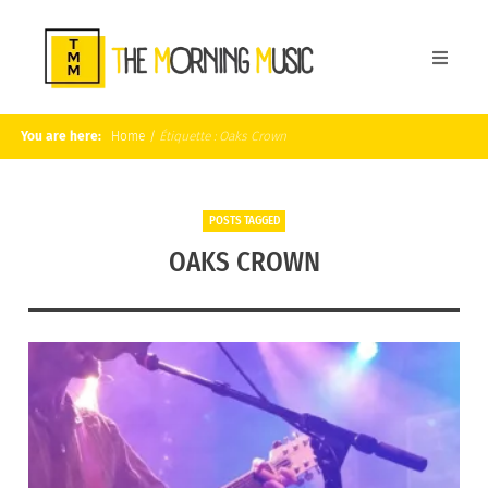
You are here:
Home
/
Étiquette :
Oaks Crown
POSTS TAGGED
OAKS CROWN