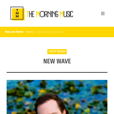
You are here:
Home
/
Étiquette :
new wave
POSTS TAGGED
NEW WAVE