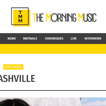
NEWS
MATINALE
CHRONIQUES
LIVE
INTERVIEWS
POSTS TAGGED
ASHVILLE