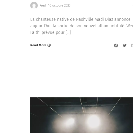
Fred
10 octobre 2023
La chanteuse native de Nashville Madi Diaz annonce
aujourd’hui la sortie de son nouvel album intitulé ‘We
Faith’ prévue pour […]
Read More