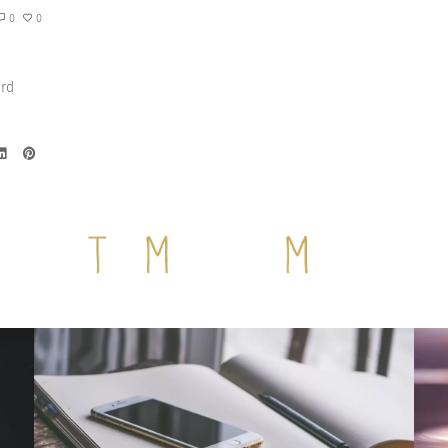
0
0
ird