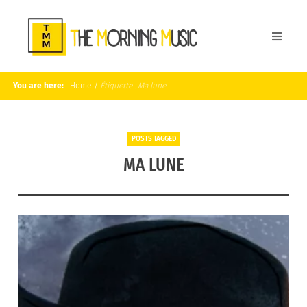
You are here:
Home
/
Étiquette :
Ma lune
POSTS TAGGED
MA LUNE