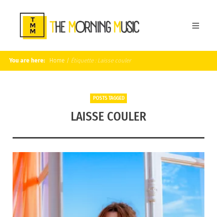
You are here:
Home
/
Étiquette :
Laisse couler
POSTS TAGGED
LAISSE COULER