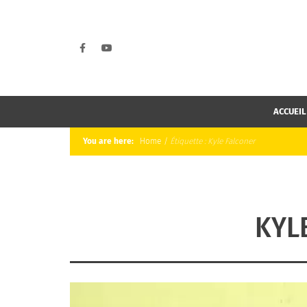
ACCUEIL
You are here:
Home
/
Étiquette :
Kyle Falconer
KYL