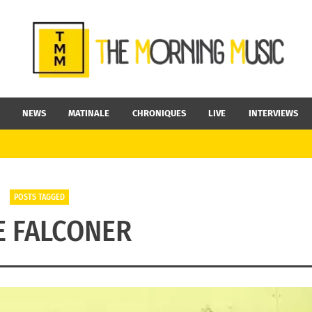
NEWS
MATINALE
CHRONIQUES
LIVE
INTERVIEWS
POSTS TAGGED
E FALCONER