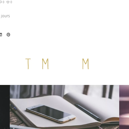
0
0
 jours