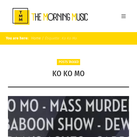
You are here:
Home
/
Étiquette :
Ko Ko Mo
POSTS TAGGED
KO KO MO