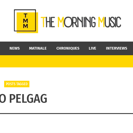
NEWS
MATINALE
CHRONIQUES
LIVE
INTERVIEWS
POSTS TAGGED
O PELGAG