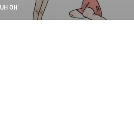
‘UH OH’