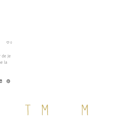
0
r de Je
e la