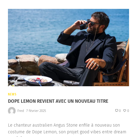
NEWS
DOPE LEMON REVIENT AVEC UN NOUVEAU TITRE
Fred
7 février 2025
0
0
Le chanteur australien Angus Stone enfile à nouveau son
costume de Dope Lemon, son projet good vibes entre dream