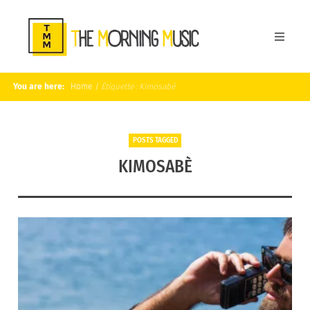
You are here:
Home
/
Étiquette :
Kimosabè
POSTS TAGGED
KIMOSABÈ