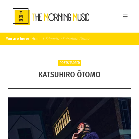
You are here:
Home
/
Étiquette :
Katsuhiro Ôtomo
POSTS TAGGED
KATSUHIRO ÔTOMO