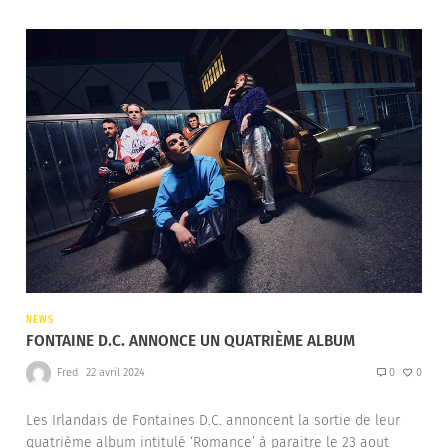
NEWS
FONTAINE D.C. ANNONCE UN QUATRIÈME ALBUM
Fred
22 avril 2024
0
0
Les Irlandais de Fontaines D.C. annoncent la sortie de leur
quatrième album intitulé ‘Romance’ à paraitre le 23 aout