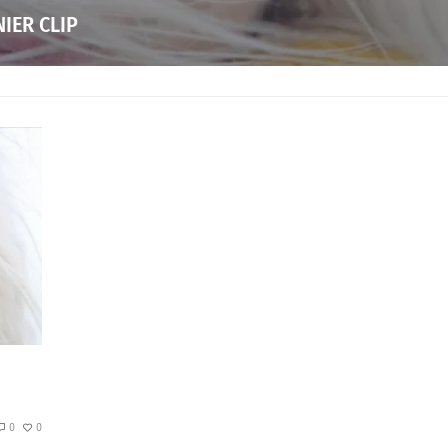
IER CLIP
0
0