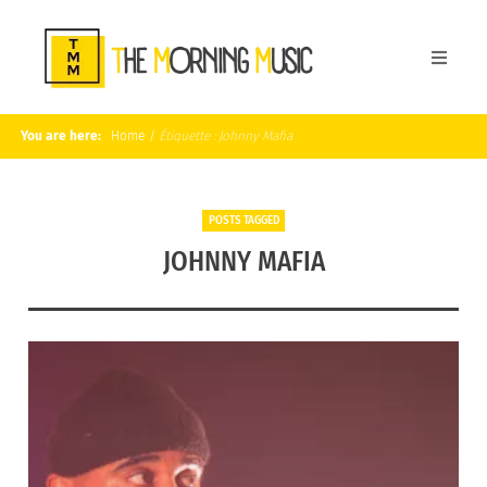
You are here:
Home
/
Étiquette :
Johnny Mafia
POSTS TAGGED
JOHNNY MAFIA