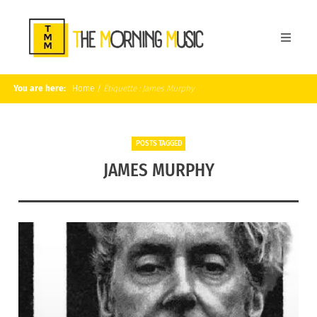
You are here:
Home
/
Étiquette :
James Murphy
POSTS TAGGED
JAMES MURPHY