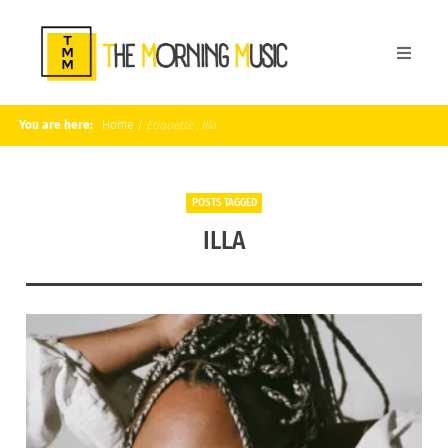
You are here:
Home
/
Étiquette :
Illa
POSTS TAGGED
ILLA