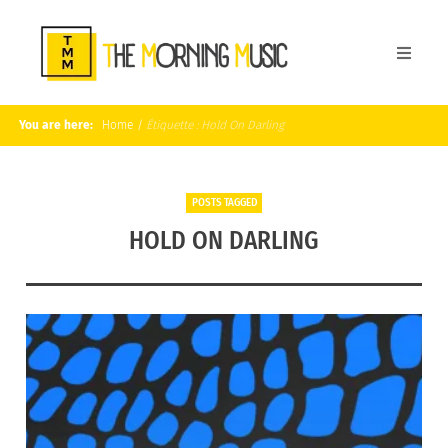
You are here:
Home
/
Étiquette :
Hold On Darling
POSTS TAGGED
HOLD ON DARLING