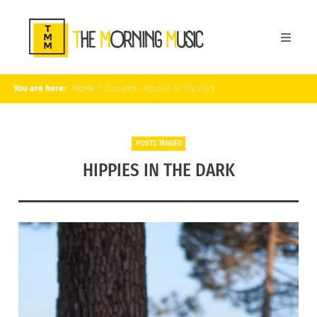
You are here:
Home
/
Étiquette :
Hippies In The Dark
POSTS TAGGED
HIPPIES IN THE DARK