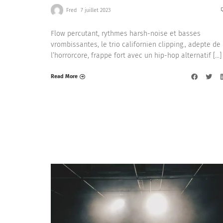
Fred
7 juillet 2023
Flow percutant, rythmes harsh-noise et basses
vrombissantes, le trio californien clipping., adepte de
l’horrorcore, frappe fort avec un hip-hop alternatif […]
Read More