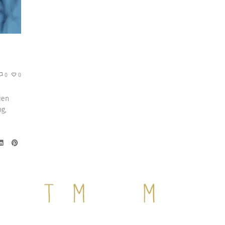
0
0
ien
g,