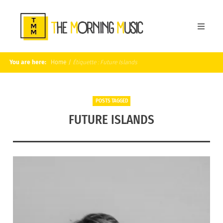
You are here:
Home
/
Étiquette :
Future Islands
POSTS TAGGED
FUTURE ISLANDS