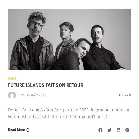
NEWS
FUTURE ISLANDS FAIT SON RETOUR
Fred
16 août 2023
0
0
Depuis ‘As Long As You Are’ paru en 2020, le groupe américain
Future Islands s’est fait rare. Il fait aujourd’hui […]
Read More