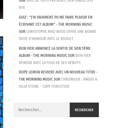
SUR
GUIZ DE TRYO PRÉSENTE SON SINGLE BYE
MACADAM CROCODILE – ‘HOLD ON DARLING
BYE
GUIZ : "J'AI VRAIMENT PU ME FAIRE PLAISIR EN
ÉCRIVANT CET ALBUM" - THE MORNING MUSIC
SUR
CHRISTOPHE MALI NOUS OFFRE UNE BONNE
DOSE D’HUMOUR AVEC LE BOULET
BON IVER ANNONCE LA SORTIE DE SON 5ÈME
ALBUM - THE MORNING MUSIC
SUR
BON IVER
RENOUE AVEC LA FOLK DE SES DÉBUTS
DOPE LEMON REVIENT AVEC UN NOUVEAU TITRE -
THE MORNING MUSIC
SUR
CHRONIQUE : ANGUS &
JULIA STONE – CAPE FORESTIER
Rechercher :