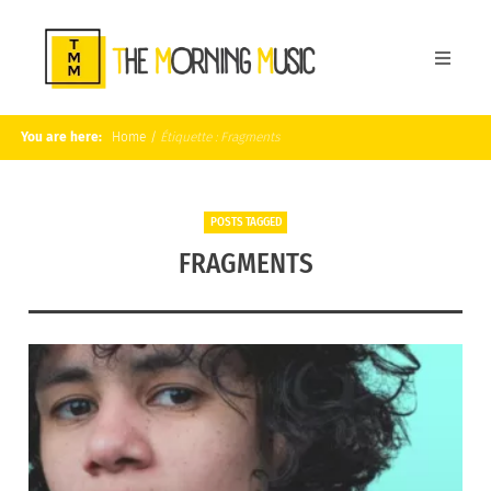
You are here:
Home
/
Étiquette :
Fragments
POSTS TAGGED
FRAGMENTS