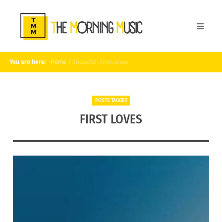
You are here:
Home
/
Étiquette :
First Loves
POSTS TAGGED
FIRST LOVES