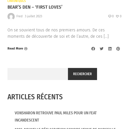
CHRONIQUES
BEAR’S DEN – ‘FIRST LOVES’
Fred
3 juillet 2023
0
0
On se souvient tous de nos premiers amours. De ces
moments de découverte de soi et de l’autre, de ces […]
Read More
RECHERCHER
ARTICLES RÉCENTS
VONSHARON RETROUVE PAUL MILES POUR UN FEAT
INCANDESCENT