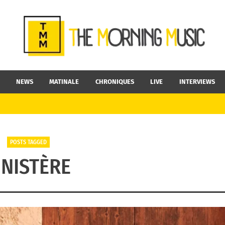
NEWS
MATINALE
CHRONIQUES
LIVE
INTERVIEWS
POSTS TAGGED
INISTÈRE