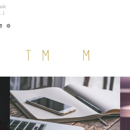
août
[…]