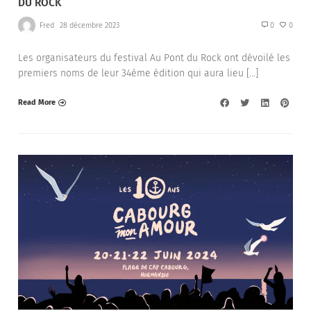
DU ROCK
Fred
28 décembre 2023
0
0
Les organisateurs du festival Au Pont du Rock ont dévoilé les
premiers noms de leur 34ème édition qui aura lieu […]
Read More