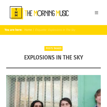
You are here:
Home
/
Étiquette :
Explosions In The Sky
POSTS TAGGED
EXPLOSIONS IN THE SKY