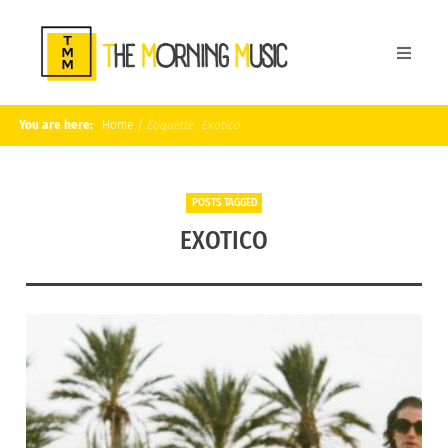
You are here:
Home
/
Étiquette :
Exotico
POSTS TAGGED
EXOTICO