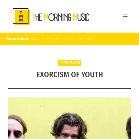
You are here:
Home
/
Étiquette :
Exorcism Of Youth
POSTS TAGGED
EXORCISM OF YOUTH