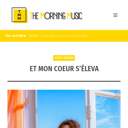
You are here:
Home
/
Étiquette :
Et mon coeur s’éleva
POSTS TAGGED
ET MON COEUR S’ÉLEVA