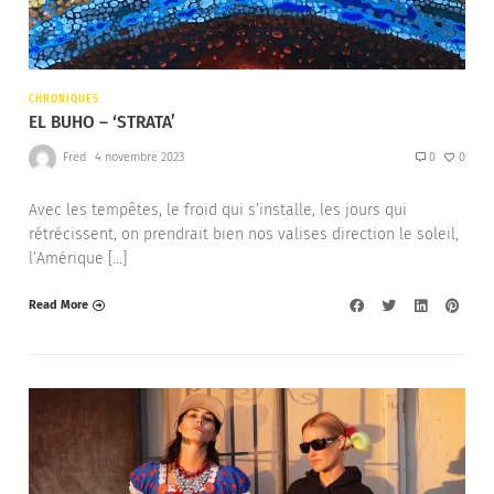
CHRONIQUES
EL BUHO – ‘STRATA’
Fred
4 novembre 2023
0
0
Avec les tempêtes, le froid qui s’installe, les jours qui
rétrécissent, on prendrait bien nos valises direction le soleil,
l’Amérique […]
Read More