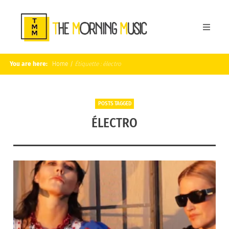
You are here:
Home
/
Étiquette :
électro
POSTS TAGGED
ÉLECTRO