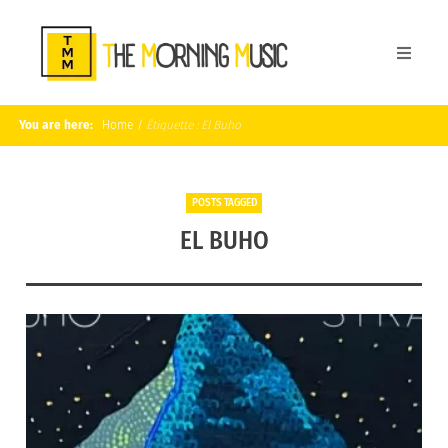
You are here:
Home
/
Étiquette :
El Buho
POSTS TAGGED
EL BUHO