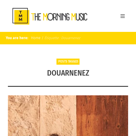
You are here:
Home
/
Étiquette :
Douarnenez
POSTS TAGGED
DOUARNENEZ