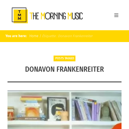
You are here:
Home
/
Étiquette :
Donavon Frankenreiter
POSTS TAGGED
DONAVON FRANKENREITER