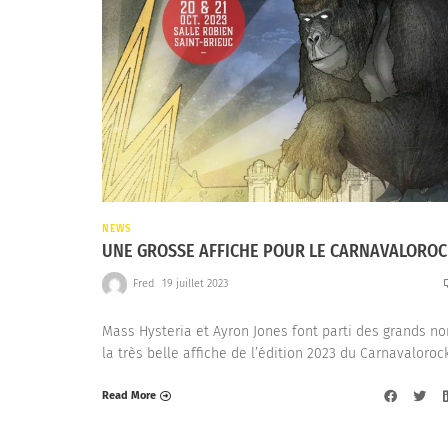
NEWS
UNE GROSSE AFFICHE POUR LE CARNAVALORO
Fred
19 juillet 2023
Mass Hysteria et Ayron Jones font parti des grands n
la très belle affiche de l’édition 2023 du Carnavalorock
Read More