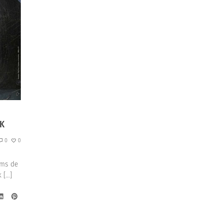
CK
0
0
oms de
 […]