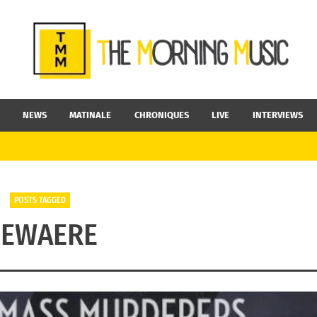
NEWS
MATINALE
CHRONIQUES
LIVE
INTERVIEWS
POSTS TAGGED
EWAERE