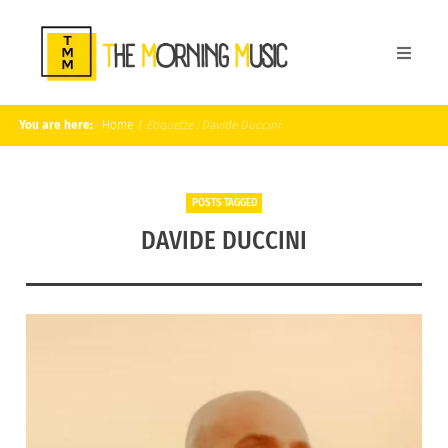
You are here:
Home
/
Étiquette :
Davide Duccini
POSTS TAGGED
DAVIDE DUCCINI