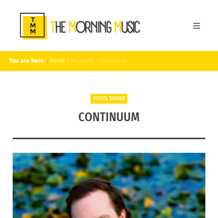
You are here:
Home
/
Étiquette :
Continuum
POSTS TAGGED
CONTINUUM