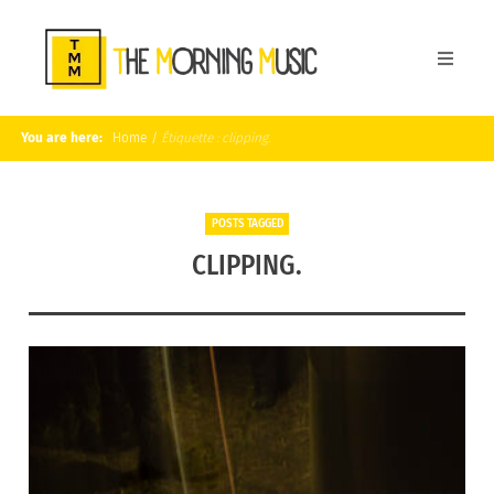
You are here:
Home
/
Étiquette :
clipping.
POSTS TAGGED
CLIPPING.