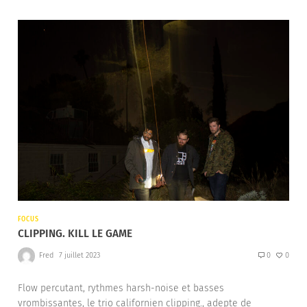
FOCUS
CLIPPING. KILL LE GAME
Fred
7 juillet 2023
0
0
Flow percutant, rythmes harsh-noise et basses
vrombissantes, le trio californien clipping., adepte de