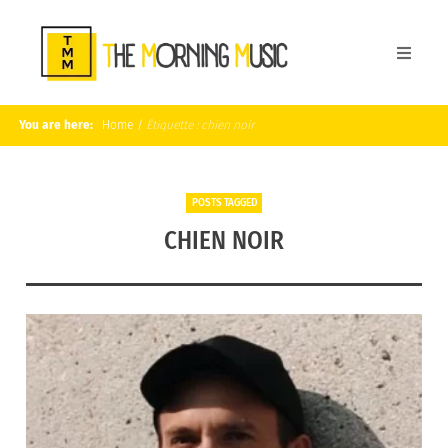
You are here:
Home
/
Étiquette :
chien noir
POSTS TAGGED
CHIEN NOIR