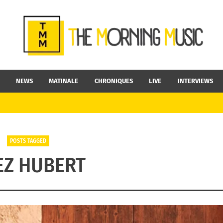
NEWS
MATINALE
CHRONIQUES
LIVE
INTERVIEWS
POSTS TAGGED
EZ HUBERT