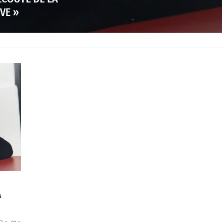
VE »
A