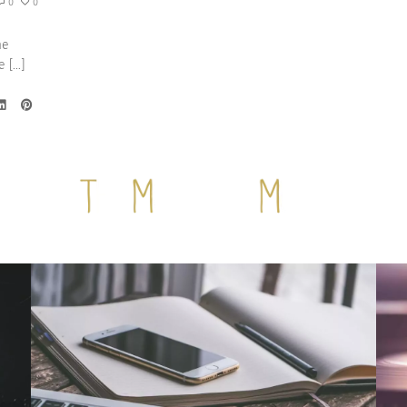
0
0
me
e […]