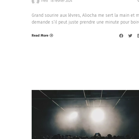
Fred
18 février 2024
Grand sourire aux lèvres, Aliocha me sert la main et 
demande s’il peut juste prendre une minute pour boir
Read More