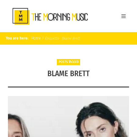
You are here:
Home
/
Étiquette :
Blame Brett
POSTS TAGGED
BLAME BRETT