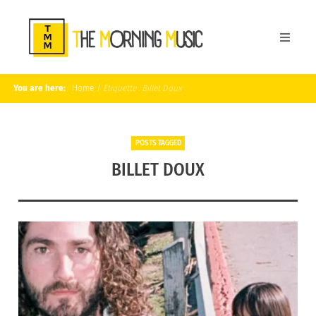
You are here:
Home
/
Étiquette :
Billet Doux
POSTS TAGGED
BILLET DOUX