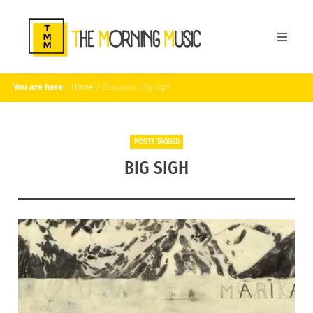
You are here:
Home
/
Étiquette :
Big Sigh
POSTS TAGGED
BIG SIGH