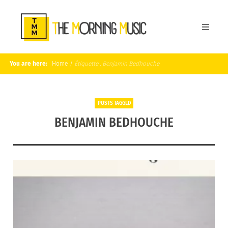
You are here:
Home
/
Étiquette :
Benjamin Bedhouche
POSTS TAGGED
BENJAMIN BEDHOUCHE